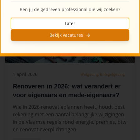
Ben jij de gedreven professional die wij zoeken?
Later
Bekijk vacatures
1 april 2026
Wetgeving & Regelgeving
Renoveren in 2026: wat verandert er
voor eigenaars en mede-eigenaars?
Wie in 2026 renovatieplannen heeft, houdt best
rekening met een aantal belangrijke wijzigingen
in de Vlaamse regels rond energie, premies, btw
en renovatieverplichtingen.