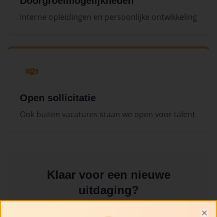
Doorgroeimogelijkheden
Interne opleidingen en persoonlijke ontwikkeling
Open sollicitatie
Ook buiten vacatures staan we open voor talent
Klaar voor een nieuwe
uitdaging?
We bieden een dynamische werkomgeving