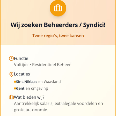
met ruimte voor professionele groei en
Clo
ontwikkeling
Bekijk vacatures
Wij zoeken Beheerders / Syndici!
Twee regio's, twee kansen
Functie
Voltijds • Residentieel Beheer
Onze blog
Locaties
Sint-Niklaas
en Waasland
Lees onze laatste artikelen en blijf op de hoogte
Gent
en omgeving
van nieuws uit de sector
Wat bieden wij?
Aantrekkelijk salaris, extralegale voordelen en
grote autonomie