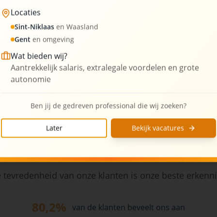
Locaties
3
Kantoorlocaties
Sint-Niklaas
en Waasland
Gent
en omgeving
Wat bieden wij?
Aantrekkelijk salaris, extralegale voordelen en grote
autonomie
Ben jij de gedreven professional die wij zoeken?
Later
Bekijk vacatures
Wat onze klanten zeggen
 tevredenheid van onze klanten is onze beste erkenn
80,2%
van de klanten beveelt ons aan