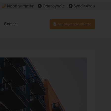
Noodnummer
Opensyndic
Syndic4You
Klik om het noodnummer te bekijken voor dringende situa
Vrijblijvende offerte
Contact