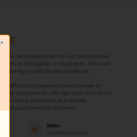
dic
Close
ndic uw betrouwbare partner voor professioneel
ouwen en KMO parken in Vlaanderen. Ons team
en ervaring ten dienste van uw gebouw.
ant, efficiënt en gepersonaliseerd beheer te
cifieke behoeften van elke eigendom. Ons doel is
nistratieve, technische en financiële
epaard gaan met vastgoedbeheer.
5000+
Tevreden bewoners