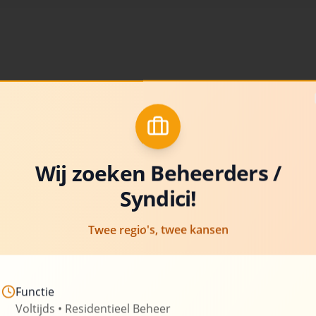
Over Uw-Syn
Al meer dan 20 jaar is Uw-Sy
beheer van appartementsgeb
van experts stelt hun kennis 
Wij zoeken Beheerders /
Syndici!
Wij zetten ons in om transpar
bieden, aangepast aan de spe
Twee regio's, twee kansen
om u te ontzorgen van de admi
verantwoordelijkheden die g
Functie
260+
Beheerde gebouwen
Voltijds • Residentieel Beheer