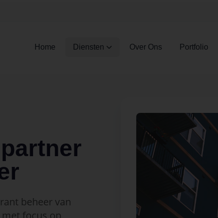
Home
Diensten
Over Ons
Portfolio
partner
er
arant beheer van
met focus op