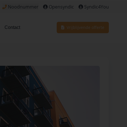
Noodnummer
Opensyndic
Syndic4You
Klik om het noodnummer te bekijken voor dringende situa
Vrijblijvende offerte
Contact