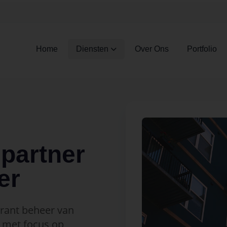
Home
Diensten
Over Ons
Portfolio
partner
er
arant beheer van
met focus op