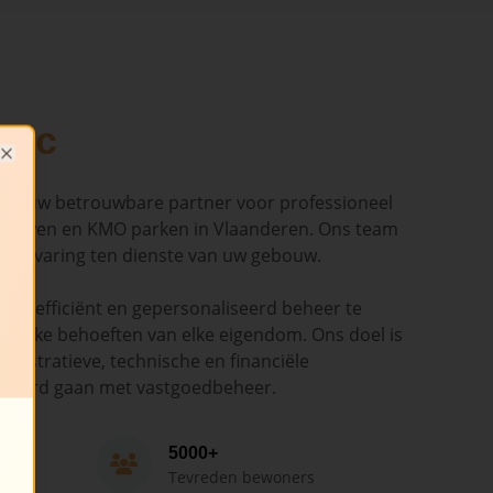
dic
Close
ndic uw betrouwbare partner voor professioneel
ouwen en KMO parken in Vlaanderen. Ons team
en ervaring ten dienste van uw gebouw.
ant, efficiënt en gepersonaliseerd beheer te
cifieke behoeften van elke eigendom. Ons doel is
nistratieve, technische en financiële
epaard gaan met vastgoedbeheer.
5000+
Tevreden bewoners