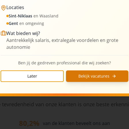
Locaties
3
Kantoorlocaties
Sint-Niklaas
en Waasland
Gent
en omgeving
Wat bieden wij?
Aantrekkelijk salaris, extralegale voordelen en grote
autonomie
Ben jij de gedreven professional die wij zoeken?
Later
Bekijk vacatures
Wat onze klanten zeggen
 tevredenheid van onze klanten is onze beste erkenn
80,2%
van de klanten beveelt ons aan