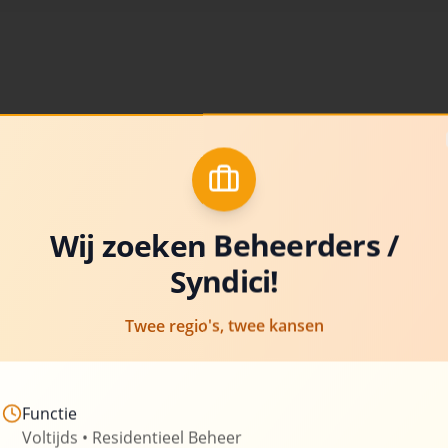
Over Uw-Syn
Al meer dan 20 jaar is Uw-Sy
beheer van appartementsgeb
van experts stelt hun kennis 
Wij zoeken Beheerders /
Syndici!
Wij zetten ons in om transpar
bieden, aangepast aan de spe
Twee regio's, twee kansen
om u te ontzorgen van de admi
verantwoordelijkheden die g
Functie
260+
Beheerde gebouwen
Voltijds • Residentieel Beheer