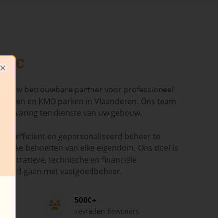
dic
Close
ndic uw betrouwbare partner voor professioneel
ouwen en KMO parken in Vlaanderen. Ons team
en ervaring ten dienste van uw gebouw.
ant, efficiënt en gepersonaliseerd beheer te
cifieke behoeften van elke eigendom. Ons doel is
nistratieve, technische en financiële
epaard gaan met vastgoedbeheer.
5000+
Tevreden bewoners