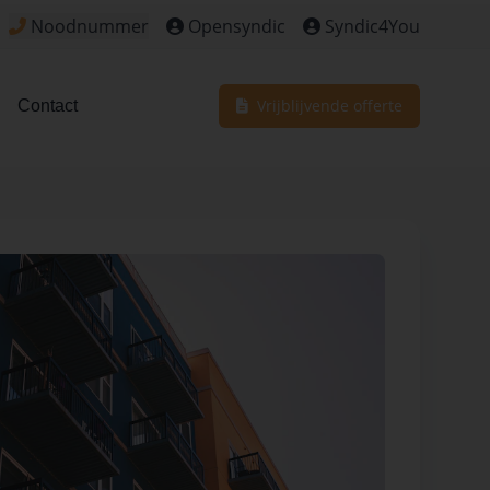
Noodnummer
Opensyndic
Syndic4You
Klik om het noodnummer te bekijken voor dringende situa
Vrijblijvende offerte
Contact