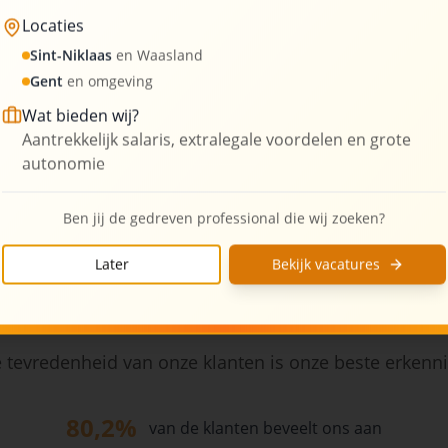
Locaties
3
Kantoorlocaties
Sint-Niklaas
en Waasland
Gent
en omgeving
Wat bieden wij?
Aantrekkelijk salaris, extralegale voordelen en grote
autonomie
Ben jij de gedreven professional die wij zoeken?
Later
Bekijk vacatures
Wat onze klanten zeggen
 tevredenheid van onze klanten is onze beste erkenn
80,2%
van de klanten beveelt ons aan