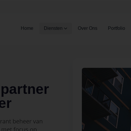
Home
Diensten
Over Ons
Portfolio
partner
er
arant beheer van
met focus op