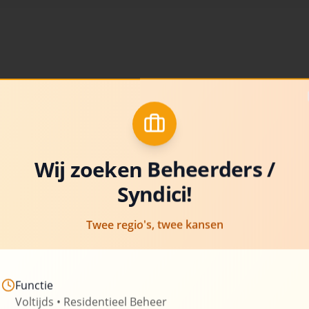
Over Uw-Syn
Al meer dan 20 jaar is Uw-Sy
beheer van appartementsgeb
van experts stelt hun kennis 
Wij zoeken Beheerders /
Syndici!
Wij zetten ons in om transpar
bieden, aangepast aan de spe
Twee regio's, twee kansen
om u te ontzorgen van de admi
verantwoordelijkheden die g
Functie
260+
Beheerde gebouwen
Voltijds • Residentieel Beheer