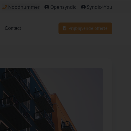
Noodnummer
Opensyndic
Syndic4You
Klik om het noodnummer te bekijken voor dringende situa
Vrijblijvende offerte
Contact