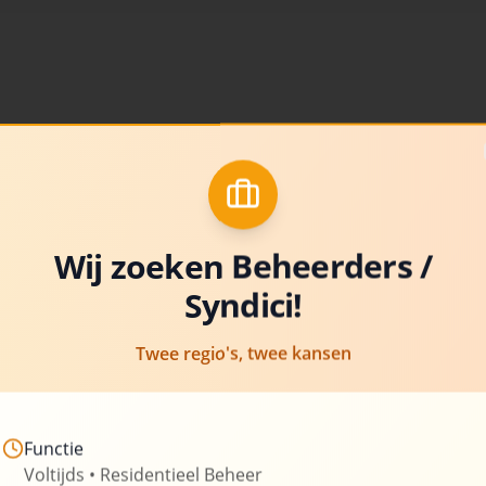
Over Uw-Syn
Al meer dan 20 jaar is Uw-Sy
beheer van appartementsgeb
van experts stelt hun kennis 
Wij zoeken Beheerders /
Syndici!
Wij zetten ons in om transpar
bieden, aangepast aan de spe
Twee regio's, twee kansen
om u te ontzorgen van de admi
verantwoordelijkheden die g
Functie
260+
Beheerde gebouwen
Voltijds • Residentieel Beheer