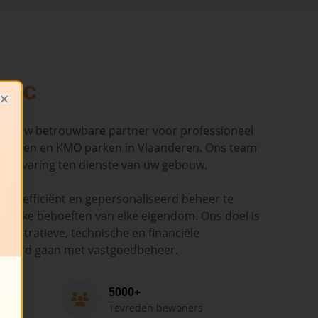
dic
Close
ndic uw betrouwbare partner voor professioneel
ouwen en KMO parken in Vlaanderen. Ons team
en ervaring ten dienste van uw gebouw.
ant, efficiënt en gepersonaliseerd beheer te
cifieke behoeften van elke eigendom. Ons doel is
nistratieve, technische en financiële
epaard gaan met vastgoedbeheer.
5000+
Tevreden bewoners