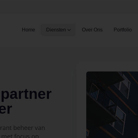
Home
Diensten
Over Ons
Portfolio
partner
er
arant beheer van
met focus op