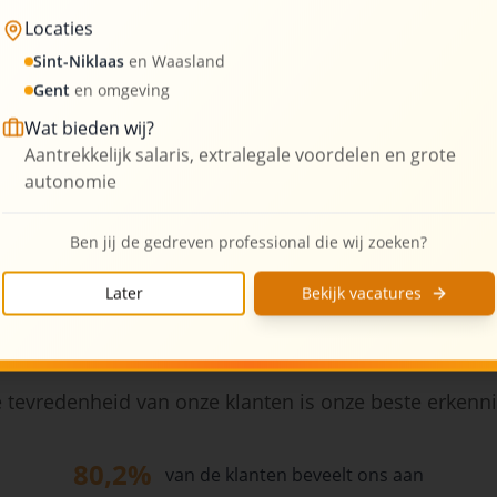
Locaties
3
Kantoorlocaties
Sint-Niklaas
en Waasland
Gent
en omgeving
Wat bieden wij?
Aantrekkelijk salaris, extralegale voordelen en grote
autonomie
Ben jij de gedreven professional die wij zoeken?
Later
Bekijk vacatures
Wat onze klanten zeggen
 tevredenheid van onze klanten is onze beste erkenn
80,2%
van de klanten beveelt ons aan