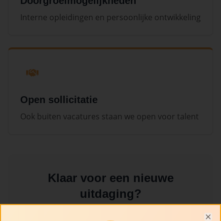
Doorgroeimogelijkheden
Interne opleidingen en persoonlijke ontwikkeling
Open sollicitatie
Ook buiten vacatures staan we open voor talent
Klaar voor een nieuwe
uitdaging?
We bieden een dynamische werkomgeving