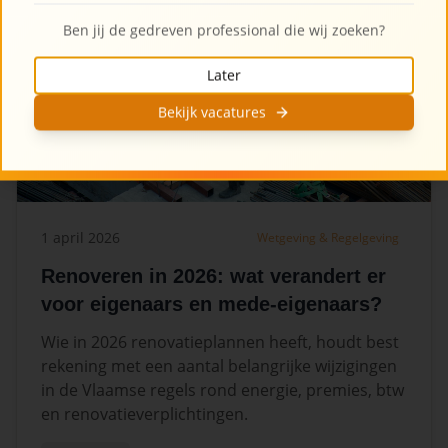
Ben jij de gedreven professional die wij zoeken?
Later
Bekijk vacatures
1 april 2026
Wetgeving & Regelgeving
Renoveren in 2026: wat verandert er
voor eigenaars en mede-eigenaars?
Wie in 2026 renovatieplannen heeft, houdt best
rekening met een aantal belangrijke wijzigingen
in de Vlaamse regels rond energie, premies, btw
en renovatieverplichtingen.