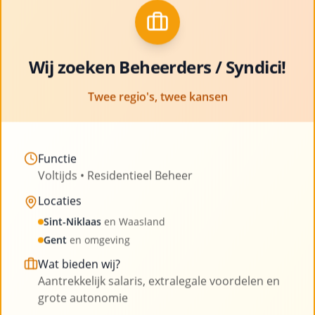
met ruimte voor professionele groei en
Clo
ontwikkeling
Bekijk vacatures
Wij zoeken Beheerders / Syndici!
Twee regio's, twee kansen
Functie
Voltijds • Residentieel Beheer
Onze blog
Locaties
Sint-Niklaas
en Waasland
Lees onze laatste artikelen en blijf op de hoogte
Gent
en omgeving
van nieuws uit de sector
Wat bieden wij?
Aantrekkelijk salaris, extralegale voordelen en
grote autonomie