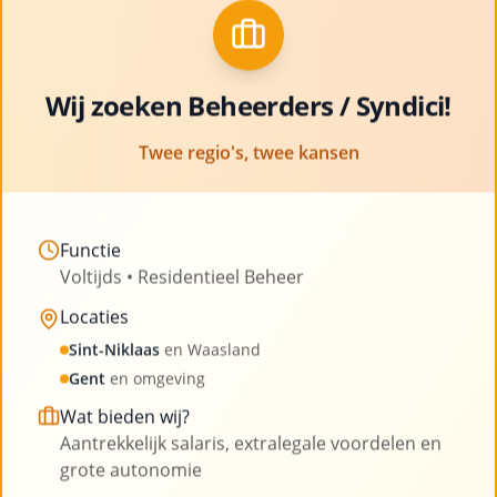
met ruimte voor professionele groei en
Clo
ontwikkeling
Bekijk vacatures
Wij zoeken Beheerders / Syndici!
Twee regio's, twee kansen
Functie
Voltijds • Residentieel Beheer
Onze blog
Locaties
Sint-Niklaas
en Waasland
Lees onze laatste artikelen en blijf op de hoogte
Gent
en omgeving
van nieuws uit de sector
Wat bieden wij?
Aantrekkelijk salaris, extralegale voordelen en
grote autonomie