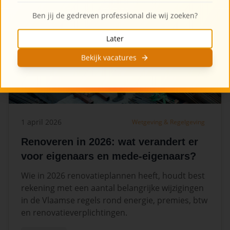
Ben jij de gedreven professional die wij zoeken?
Later
Bekijk vacatures
1 april 2026
Wetgeving & Regelgeving
Renoveren in 2026: wat verandert er
voor eigenaars en mede-eigenaars?
Wie in 2026 renovatieplannen heeft, houdt best
rekening met een aantal belangrijke wijzigingen
in de Vlaamse regels rond energie, premies, btw
en renovatieverplichtingen.