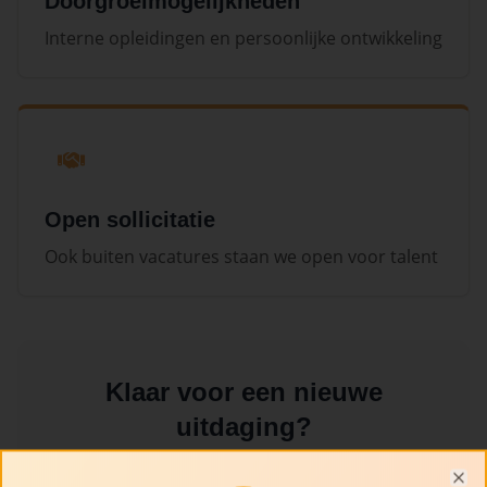
Doorgroeimogelijkheden
Interne opleidingen en persoonlijke ontwikkeling
Open sollicitatie
Ook buiten vacatures staan we open voor talent
Klaar voor een nieuwe
uitdaging?
We bieden een dynamische werkomgeving