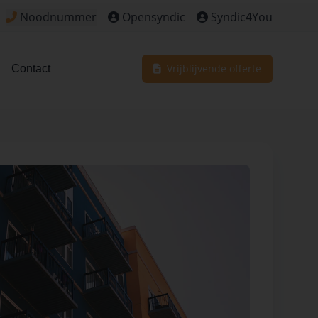
Noodnummer
Opensyndic
Syndic4You
Klik om het noodnummer te bekijken voor dringende situa
Vrijblijvende offerte
Contact