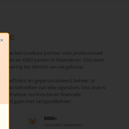
dic
Close
ndic uw betrouwbare partner voor professioneel
ouwen en KMO parken in Vlaanderen. Ons team
en ervaring ten dienste van uw gebouw.
ant, efficiënt en gepersonaliseerd beheer te
cifieke behoeften van elke eigendom. Ons doel is
nistratieve, technische en financiële
epaard gaan met vastgoedbeheer.
5000+
Tevreden bewoners