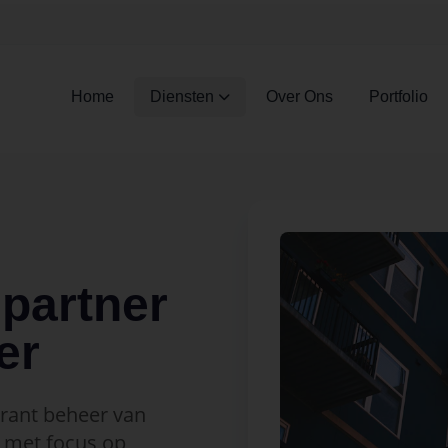
Home
Diensten
Over Ons
Portfolio
partner
er
arant beheer van
met focus op