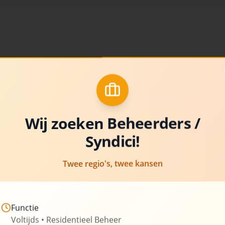
Over Uw-Syn
Al meer dan 20 jaar is Uw-Sy
beheer van appartementsgeb
van experts stelt hun kennis 
Wij zoeken Beheerders /
Syndici!
Wij zetten ons in om transpar
bieden, aangepast aan de spe
Twee regio's, twee kansen
om u te ontzorgen van de admi
verantwoordelijkheden die g
Functie
260+
Beheerde gebouwen
Voltijds • Residentieel Beheer