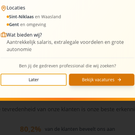
Locaties
3
Kantoorlocaties
Sint-Niklaas
en Waasland
Gent
en omgeving
Wat bieden wij?
Aantrekkelijk salaris, extralegale voordelen en grote
autonomie
Ben jij de gedreven professional die wij zoeken?
Later
Bekijk vacatures
Wat onze klanten zeggen
 tevredenheid van onze klanten is onze beste erkenn
80,2%
van de klanten beveelt ons aan