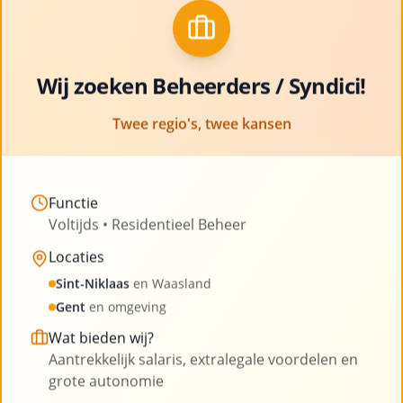
met ruimte voor professionele groei en
Clo
ontwikkeling
Bekijk vacatures
Wij zoeken Beheerders / Syndici!
Twee regio's, twee kansen
Functie
Voltijds • Residentieel Beheer
Onze blog
Locaties
Sint-Niklaas
en Waasland
Lees onze laatste artikelen en blijf op de hoogte
Gent
en omgeving
van nieuws uit de sector
Wat bieden wij?
Aantrekkelijk salaris, extralegale voordelen en
grote autonomie