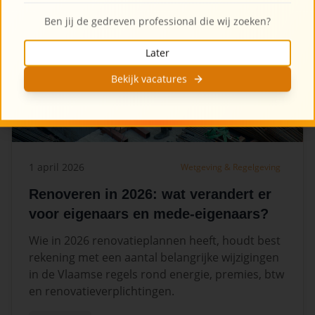
Ben jij de gedreven professional die wij zoeken?
Later
Bekijk vacatures
1 april 2026
Wetgeving & Regelgeving
Renoveren in 2026: wat verandert er
voor eigenaars en mede-eigenaars?
Wie in 2026 renovatieplannen heeft, houdt best
rekening met een aantal belangrijke wijzigingen
in de Vlaamse regels rond energie, premies, btw
en renovatieverplichtingen.