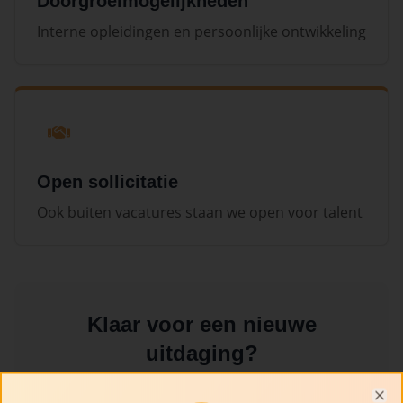
Doorgroeimogelijkheden
Interne opleidingen en persoonlijke ontwikkeling
Open sollicitatie
Ook buiten vacatures staan we open voor talent
Klaar voor een nieuwe
uitdaging?
We bieden een dynamische werkomgeving