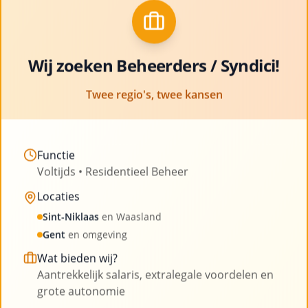
met ruimte voor professionele groei en
Clo
ontwikkeling
Bekijk vacatures
Wij zoeken Beheerders / Syndici!
Twee regio's, twee kansen
Functie
Voltijds • Residentieel Beheer
Onze blog
Locaties
Sint-Niklaas
en Waasland
Lees onze laatste artikelen en blijf op de hoogte
Gent
en omgeving
van nieuws uit de sector
Wat bieden wij?
Aantrekkelijk salaris, extralegale voordelen en
grote autonomie