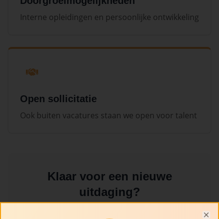
Doorgroeimogelijkheden
Interne opleidingen en persoonlijke ontwikkeling
Open sollicitatie
Ook buiten vacatures staan we open voor talent
Klaar voor een nieuwe
uitdaging?
We bieden een dynamische werkomgeving