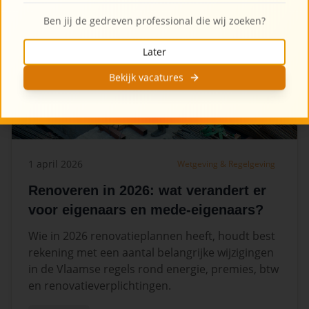
Ben jij de gedreven professional die wij zoeken?
Later
Bekijk vacatures
1 april 2026
Wetgeving & Regelgeving
Renoveren in 2026: wat verandert er
voor eigenaars en mede-eigenaars?
Wie in 2026 renovatieplannen heeft, houdt best
rekening met een aantal belangrijke wijzigingen
in de Vlaamse regels rond energie, premies, btw
en renovatieverplichtingen.