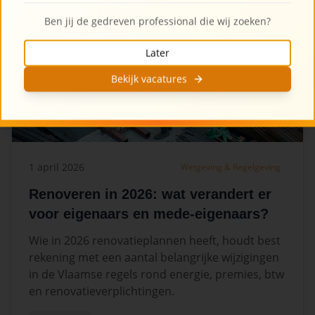
Ben jij de gedreven professional die wij zoeken?
Later
Bekijk vacatures
1 april 2026
Wetgeving & Regelgeving
Renoveren in 2026: wat verandert er
voor eigenaars en mede-eigenaars?
Wie in 2026 renovatieplannen heeft, houdt best
rekening met een aantal belangrijke wijzigingen
in de Vlaamse regels rond energie, premies, btw
en renovatieverplichtingen.