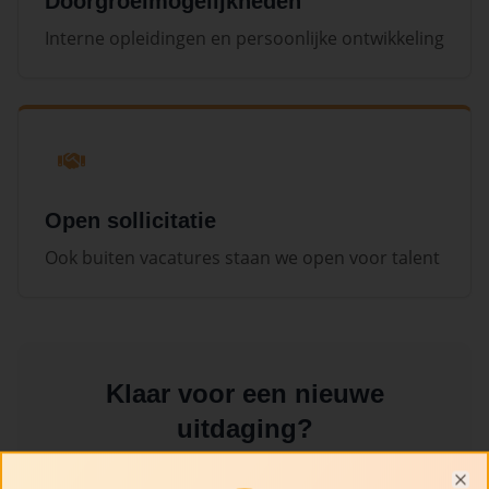
Doorgroeimogelijkheden
Interne opleidingen en persoonlijke ontwikkeling
Open sollicitatie
Ook buiten vacatures staan we open voor talent
Klaar voor een nieuwe
uitdaging?
We bieden een dynamische werkomgeving