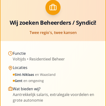
met ruimte voor professionele groei en
Clo
ontwikkeling
Bekijk vacatures
Wij zoeken Beheerders / Syndici!
Twee regio's, twee kansen
Functie
Voltijds • Residentieel Beheer
Onze blog
Locaties
Sint-Niklaas
en Waasland
Lees onze laatste artikelen en blijf op de hoogte
Gent
en omgeving
van nieuws uit de sector
Wat bieden wij?
Aantrekkelijk salaris, extralegale voordelen en
grote autonomie