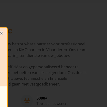
dic
Close
ndic uw betrouwbare partner voor professioneel
ouwen en KMO parken in Vlaanderen. Ons team
en ervaring ten dienste van uw gebouw.
ant, efficiënt en gepersonaliseerd beheer te
cifieke behoeften van elke eigendom. Ons doel is
nistratieve, technische en financiële
epaard gaan met vastgoedbeheer.
5000+
Tevreden bewoners