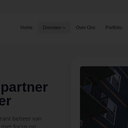
Home
Diensten
Over Ons
Portfolio
partner
er
arant beheer van
met focus op