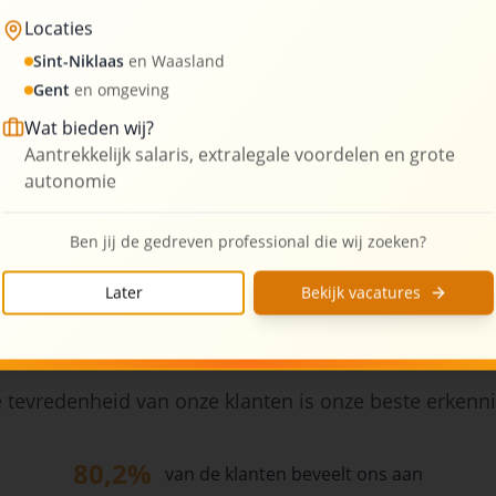
Locaties
3
Kantoorlocaties
Sint-Niklaas
en Waasland
Gent
en omgeving
Wat bieden wij?
Aantrekkelijk salaris, extralegale voordelen en grote
autonomie
Ben jij de gedreven professional die wij zoeken?
Later
Bekijk vacatures
Wat onze klanten zeggen
 tevredenheid van onze klanten is onze beste erkenn
80,2%
van de klanten beveelt ons aan