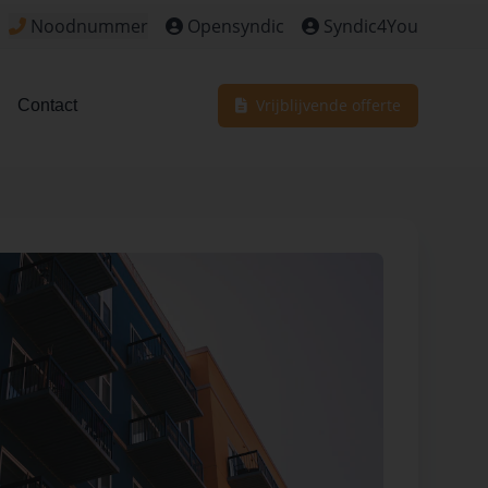
Noodnummer
Opensyndic
Syndic4You
Klik om het noodnummer te bekijken voor dringende situa
Vrijblijvende offerte
Contact