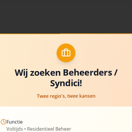
Over Uw-Syn
Al meer dan 20 jaar is Uw-Sy
beheer van appartementsgeb
van experts stelt hun kennis 
Wij zoeken Beheerders /
Syndici!
Wij zetten ons in om transpar
bieden, aangepast aan de spe
Twee regio's, twee kansen
om u te ontzorgen van de admi
verantwoordelijkheden die g
Functie
260+
Beheerde gebouwen
Voltijds • Residentieel Beheer