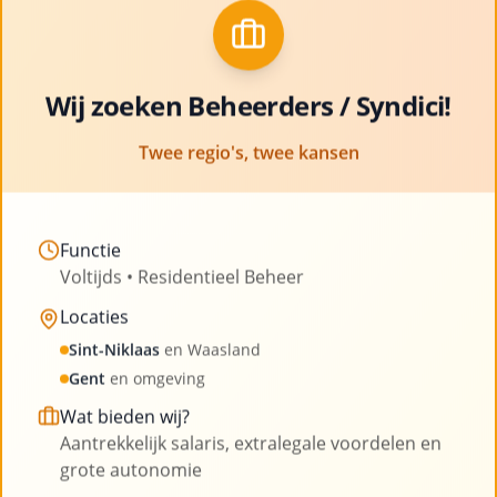
met ruimte voor professionele groei en
Clo
ontwikkeling
Bekijk vacatures
Wij zoeken Beheerders / Syndici!
Twee regio's, twee kansen
Functie
Voltijds • Residentieel Beheer
Onze blog
Locaties
Sint-Niklaas
en Waasland
Lees onze laatste artikelen en blijf op de hoogte
Gent
en omgeving
van nieuws uit de sector
Wat bieden wij?
Aantrekkelijk salaris, extralegale voordelen en
grote autonomie