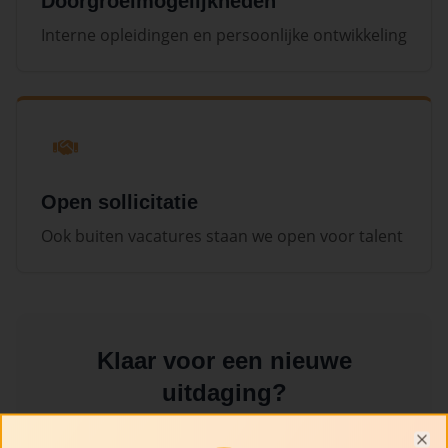
Doorgroeimogelijkheden
Interne opleidingen en persoonlijke ontwikkeling
Open sollicitatie
Ook buiten vacatures staan we open voor talent
Klaar voor een nieuwe
uitdaging?
We bieden een dynamische werkomgeving