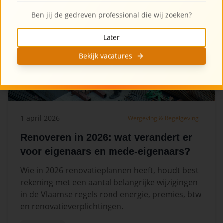
Ben jij de gedreven professional die wij zoeken?
Later
Bekijk vacatures
1 april 2026
Wetgeving & Regelgeving
Renoveren in 2026: wat verandert er
voor eigenaars en mede-eigenaars?
Wie in 2026 renovatieplannen heeft, houdt best
rekening met een aantal belangrijke wijzigingen
in de Vlaamse regels rond energie, premies, btw
en renovatieverplichtingen.