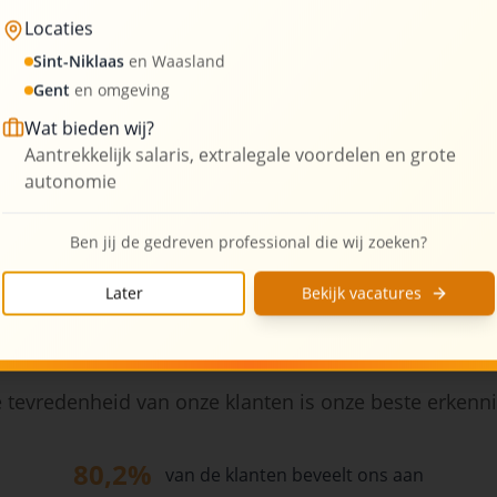
Locaties
3
Kantoorlocaties
Sint-Niklaas
en Waasland
Gent
en omgeving
Wat bieden wij?
Aantrekkelijk salaris, extralegale voordelen en grote
autonomie
Ben jij de gedreven professional die wij zoeken?
Later
Bekijk vacatures
Wat onze klanten zeggen
 tevredenheid van onze klanten is onze beste erkenn
80,2%
van de klanten beveelt ons aan