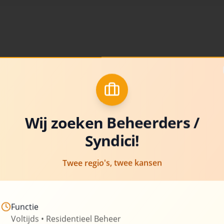
Over Uw-Syn
Al meer dan 20 jaar is Uw-Sy
beheer van appartementsgeb
van experts stelt hun kennis 
Wij zoeken Beheerders /
Syndici!
Wij zetten ons in om transpar
bieden, aangepast aan de spe
Twee regio's, twee kansen
om u te ontzorgen van de admi
verantwoordelijkheden die g
Functie
260+
Beheerde gebouwen
Voltijds • Residentieel Beheer