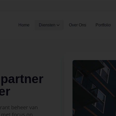
Home
Diensten
Over Ons
Portfolio
partner
er
arant beheer van
met focus op