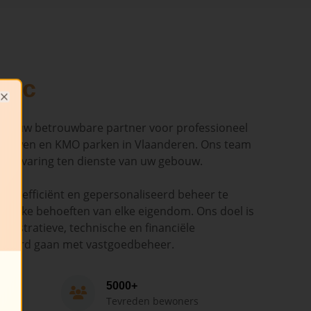
dic
Close
ndic uw betrouwbare partner voor professioneel
ouwen en KMO parken in Vlaanderen. Ons team
en ervaring ten dienste van uw gebouw.
ant, efficiënt en gepersonaliseerd beheer te
cifieke behoeften van elke eigendom. Ons doel is
nistratieve, technische en financiële
epaard gaan met vastgoedbeheer.
5000+
Tevreden bewoners