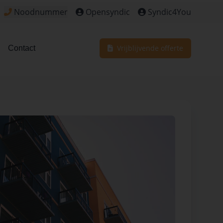
Noodnummer
Opensyndic
Syndic4You
Klik om het noodnummer te bekijken voor dringende situa
Vrijblijvende offerte
Contact