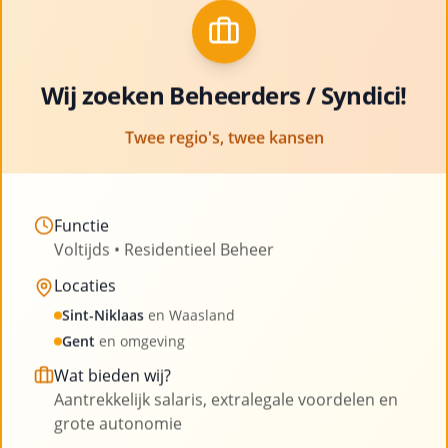
met ruimte voor professionele groei en
Clo
ontwikkeling
Bekijk vacatures
Wij zoeken Beheerders / Syndici!
Twee regio's, twee kansen
Functie
Voltijds • Residentieel Beheer
Onze blog
Locaties
Sint-Niklaas
en Waasland
Lees onze laatste artikelen en blijf op de hoogte
Gent
en omgeving
van nieuws uit de sector
Wat bieden wij?
Aantrekkelijk salaris, extralegale voordelen en
grote autonomie