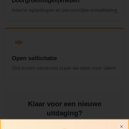
Doorgroeimogelijkheden
Interne opleidingen en persoonlijke ontwikkeling
Open sollicitatie
Ook buiten vacatures staan we open voor talent
Klaar voor een nieuwe
uitdaging?
We bieden een dynamische werkomgeving