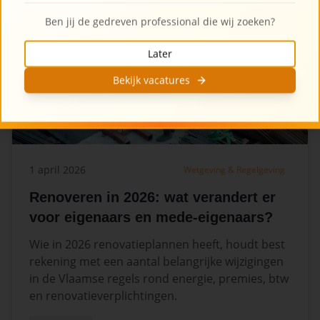
Ben jij de gedreven professional die wij zoeken?
Later
Bekijk vacatures
1 april 2026
Wetgeving & Regelgeving
Renoveren in 2026: wat verandert er
voor eigenaars en mede-eigenaars?
Wie in 2026 renovatieplannen heeft, houdt best
rekening met een aantal belangrijke wijzigingen
in de Vlaamse regels rond energie, premies, btw
en renovatieverplichtingen.