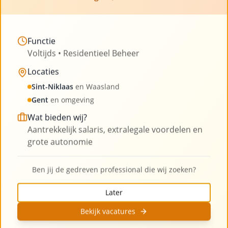
De syndicus speelt een cruciale rol bij het
implementeren van energiebesparende
Functie
maatregelen in mede-eigendommen. Hij of zij is
Voltijds • Residentieel Beheer
verantwoordelijk voor het beheer van de
Locaties
gemeenschappelijke delen en kan dus een
Sint-Niklaas
en Waasland
actieve rol spelen bij het initiëren en coördineren
Gent
en omgeving
van energiebesparingsprojecten. De syndicus
Wat bieden wij?
kan:
Aantrekkelijk salaris, extralegale voordelen en
grote autonomie
Taken van de syndicus bij
Ben jij de gedreven professional die wij zoeken?
energiebesparing:
Later
• Advies geven over energiebesparende
Bekijk vacatures
maatregelen en duurzame investeringen