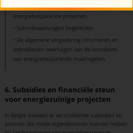
• Offertes aanvragen en vergelijken voor
energiebesparende projecten
• Subsidieaanvragen begeleiden
• De algemene vergadering informeren en
betrokkenen overtuigen van de voordelen
van energiebesparende maatregelen
6. Subsidies en financiële steun
voor energiezuinige projecten
In België bestaan er verschillende subsidies en
premies die mede-eigendommen kunnen helpen
bij het financieren van energiebesparende